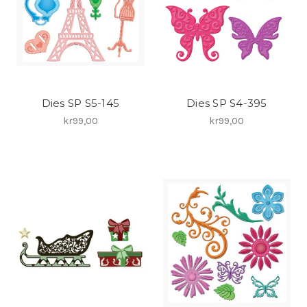
Dies SP S5-145
Dies SP S4-395
kr99,00
kr99,00