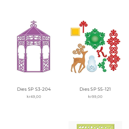
Dies SP S3-204
Dies SP S5-121
kr49,00
kr99,00