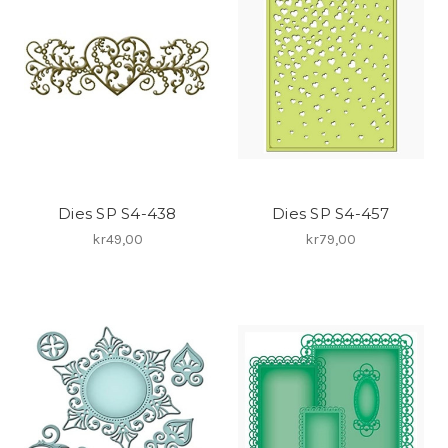
Dies SP S4-438
Dies SP S4-457
kr49,00
kr79,00