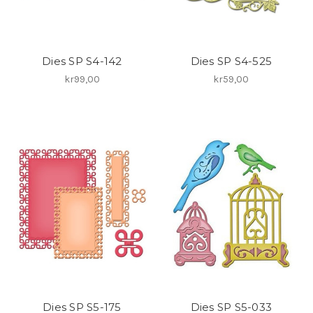
Dies SP S4-142
Dies SP S4-525
kr99,00
kr59,00
Dies SP S5-175
Dies SP S5-033