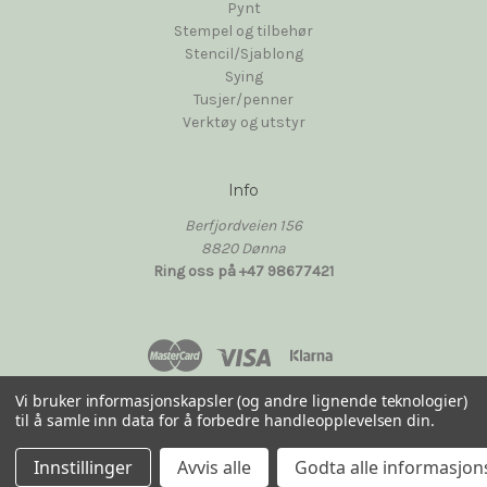
Pynt
Stempel og tilbehør
Stencil/Sjablong
Sying
Tusjer/penner
Verktøy og utstyr
Info
Berfjordveien 156
8820 Dønna
Ring oss på +47 98677421
Vi bruker informasjonskapsler (og andre lignende teknologier)
til å samle inn data for å forbedre handleopplevelsen din.
Levert av
BigCommerce
© 2026 HobbyMagneten
Innstillinger
Avvis alle
Godta alle informasjon