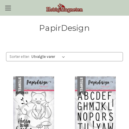
PapirDesign
Sorter etter: