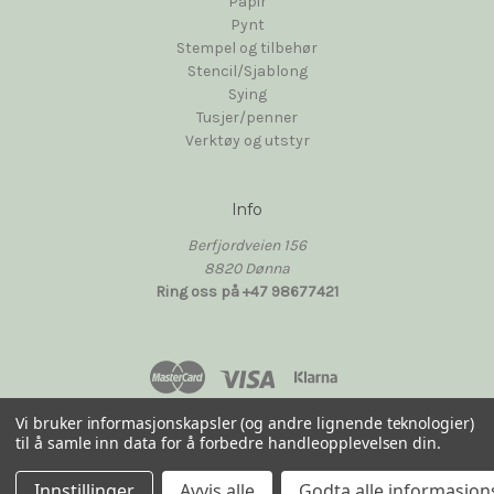
Papir
Pynt
Stempel og tilbehør
Stencil/Sjablong
Sying
Tusjer/penner
Verktøy og utstyr
Info
Berfjordveien 156
8820 Dønna
Ring oss på +47 98677421
Vi bruker informasjonskapsler (og andre lignende teknologier)
til å samle inn data for å forbedre handleopplevelsen din.
Levert av
BigCommerce
© 2026 HobbyMagneten
Innstillinger
Avvis alle
Godta alle informasjon