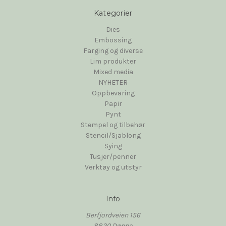
Kategorier
Dies
Embossing
Farging og diverse
Lim produkter
Mixed media
NYHETER
Oppbevaring
Papir
Pynt
Stempel og tilbehør
Stencil/Sjablong
Sying
Tusjer/penner
Verktøy og utstyr
Info
Berfjordveien 156
8820 Dønna