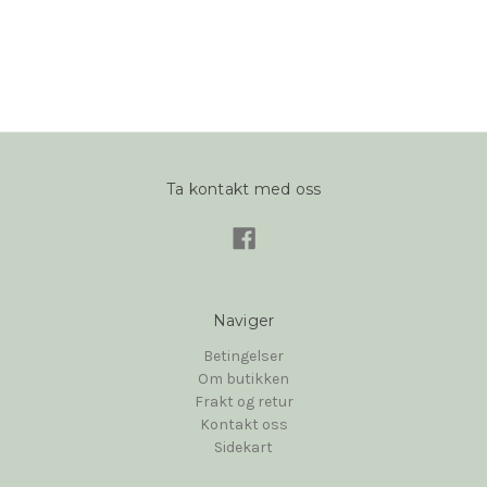
Ta kontakt med oss
Naviger
Betingelser
Om butikken
Frakt og retur
Kontakt oss
Sidekart